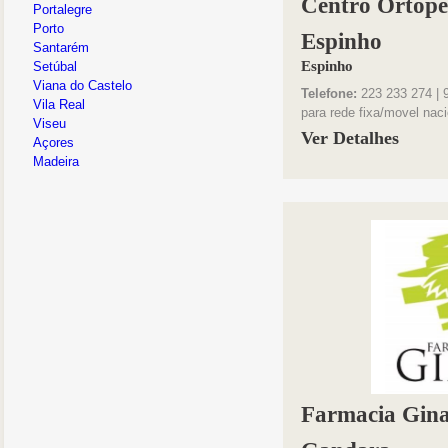
Centro Ortope
Portalegre
Porto
Espinho
Santarém
Espinho
Setúbal
Viana do Castelo
Telefone:
223 233 274 | 
Vila Real
para rede fixa/movel naci
Viseu
Ver Detalhes
Açores
Madeira
Farmacia Gina