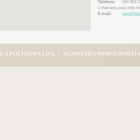
Telefone:
244 802 0
( chamada para rede fi
E-mail:
geral@lo
026 A POLTRONA LDA. | ALMOFADA MIMOS PORT