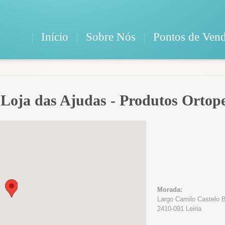
Início
Sobre Nós
Pontos de Ven
 - Loja das Ajudas - Produtos Ortop
Morada:
Largo Camilo Castelo 
2410-091 Leiria