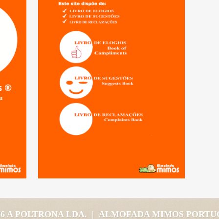
026 A POLTRONA LDA. | ALMOFADA MIMOS PORT